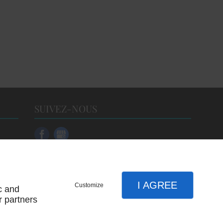
SUIVEZ-NOUS
I AGREE
Customize
c and
r partners