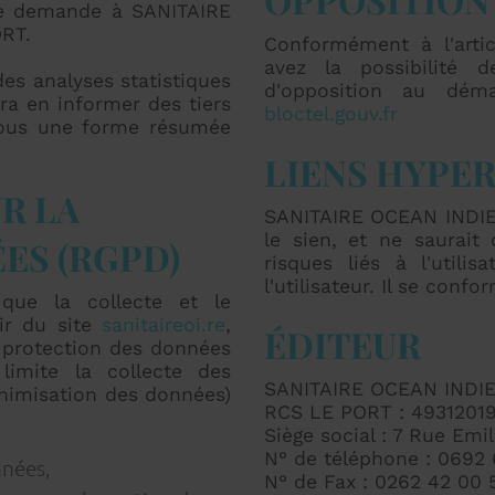
le demande à SANITAIRE
ORT.
Conformément à l'art
avez la possibilité d
s analyses statistiques
d'opposition au déma
ra en informer des tiers
bloctel.gouv.fr
 sous une forme résumée
LIENS HYPE
R LA
SANITAIRE OCEAN INDIEN
le sien, et ne saurait
ES (RGPD)
risques liés à l'util
l'utilisateur. Il se confo
ue la collecte et le
ir du site
sanitaireoi.re
,
ÉDITEUR
 protection des données
limite la collecte des
SANITAIRE OCEAN INDI
inimisation des données)
RCS LE PORT : 4931201
Siège social : 7 Rue Emi
N° de téléphone : 0692
nnées,
N° de Fax : 0262 42 00 