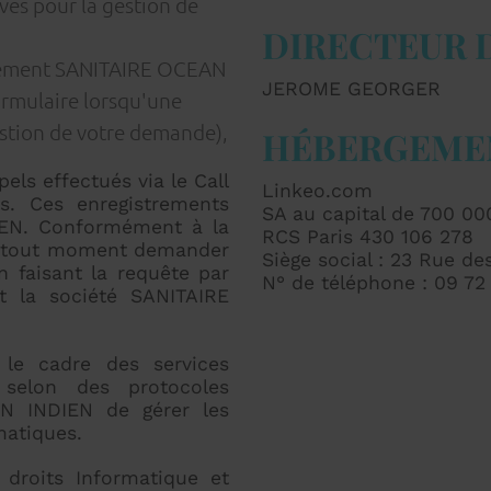
ives pour la gestion de
DIRECTEUR 
quement SANITAIRE OCEAN
JEROME GEORGER
ormulaire lorsqu'une
gestion de votre demande),
HÉBERGEME
ls effectués via le Call
Linkeo.com
és. Ces enregistrements
SA au capital de 700 00
IEN. Conformément à la
RCS Paris 430 106 278
t à tout moment demander
Siège social : 23 Rue d
 faisant la requête par
N° de téléphone : 09 72
t la société SANITAIRE
 le cadre des services
selon des protocoles
N INDIEN de gérer les
matiques.
droits Informatique et