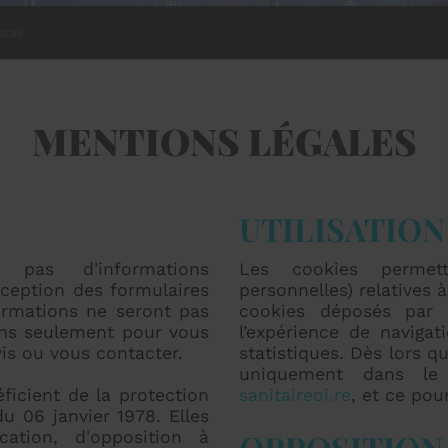
ocal)
MENTIONS LÉGALES
UTILISATION
 pas d'informations
Les cookies permett
exception des formulaires
personnelles) relatives à
formations ne seront pas
cookies déposés par L
rons seulement pour vous
l’expérience de navigat
is ou vous contacter.
statistiques. Dès lors q
uniquement dans le 
éficient de la protection
sanitaireoi.re
, et ce po
du 06 janvier 1978. Elles
OPPOSITION
cation, d'opposition à