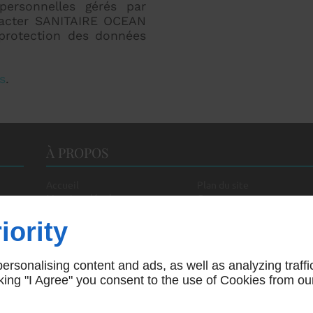
personnelles gérés par
acter SANITAIRE OCEAN
protection des données
s
.
À PROPOS
Accueil
Plan du site
Mentions légales
Contactez-nous
iority
rsonalising content and ads, as well as analyzing traffi
icking "I Agree" you consent to the use of Cookies from ou
Creation site vitrine